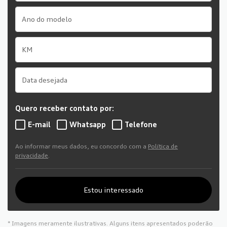
Quero receber contato por:
E-mail
Whatsapp
Telefone
Ao informar meus dados, eu concordo com a
Política de
privacidade
.
Estou interessado
* Imagens meramente ilustrativas. Alguns itens apresentados poderão