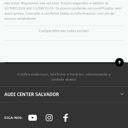
não estar disponíveis nas versões. Preços sugeridos e válidos de
01/08/2026 até 31/08/2026. Os preços poderão ser modificados sem
aviso prévio. Consulte e confirme todas as informações com um de
nossos vendedores.
Compartilhe nas redes sociais!
Confira endereços, telefones e horários, selecionando a
unidade abaixo:
AUDI CENTER SALVADOR
SIGA-NOS: