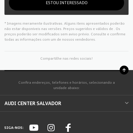
ESTOU INTERESSADO
* Imagens meramente ilustrativas. Alguns itens apresentados poderão
não estar disponíveis nas versões. Preços sugeridos e válidos de
. Os
preços poderão ser modificados sem aviso prévio. Consulte e confirme
todas as informações com um de nossos vendedores.
Compartilhe nas redes sociais!
Confira endereços, telefones e horários, selecionando a
unidade abaixo:
AUDI CENTER SALVADOR
SIGA-NOS: